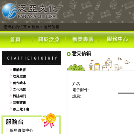
您現在的位置
»
首頁
»
意見信箱
意見信箱
學齡教育
幼兒啟蒙
創作繪本
姓名:
文化地景
電子郵件:
訊息:
雜誌期刊
音樂叢書
線上電子書
服務維修中心