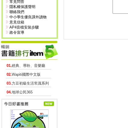
常見問答
隱私權保護聲明
聯絡我們
中小學生優良課外讀物
意見信箱
AP4音檔安裝步驟
政令宣導
01.
經典、導聆、音樂廳
02.
Wapiti國際中文版
03.
力豆初級生活常識系列
04.
地球公民365