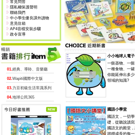
常見問答
隱私權保護聲明
聯絡我們
中小學生優良課外讀物
意見信箱
AP4音檔安裝步驟
政令宣導
小小地球人電子
一個器物、一個
一種食物、一罐
01.
經典、導聆、音樂廳
你能延伸出多少
02.
Wapiti國際中文版
領域的知識?
03.
力豆初級生活常識系列
04.
地球公民365
----------------------------------------------
國語小學堂
國語文，一切學
礎，從聽說讀寫
國語文的殿堂，
踏穩成長的每一