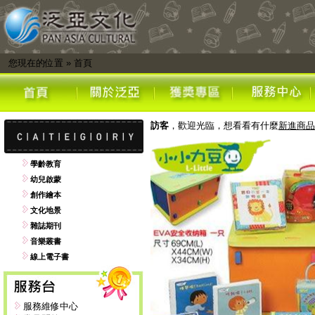
您現在的位置
»
首頁
訪客
，歡迎光臨，想看看有什麼
新進商品
學齡教育
幼兒啟蒙
創作繪本
文化地景
雜誌期刊
音樂叢書
線上電子書
服務維修中心