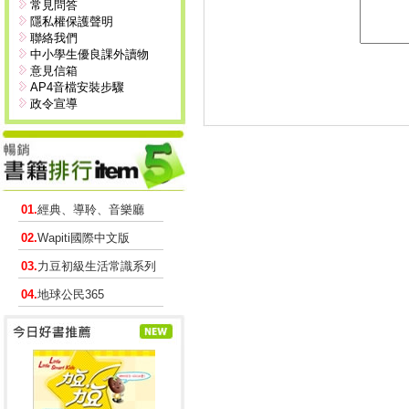
常見問答
隱私權保護聲明
聯絡我們
中小學生優良課外讀物
意見信箱
AP4音檔安裝步驟
政令宣導
01.
經典、導聆、音樂廳
02.
Wapiti國際中文版
03.
力豆初級生活常識系列
04.
地球公民365