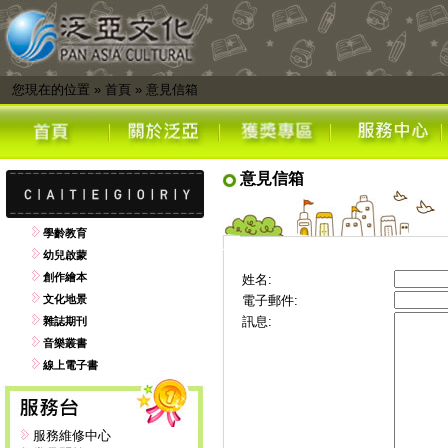
您現在的位置
»
首頁
»
意見信箱
意見信箱
學齡教育
幼兒啟蒙
創作繪本
姓名:
文化地景
電子郵件:
訊息:
雜誌期刊
音樂叢書
線上電子書
服務維修中心