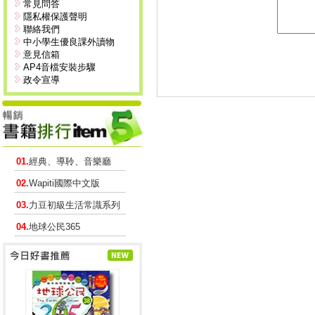
常見問答
隱私權保護聲明
聯絡我們
中小學生優良課外讀物
意見信箱
AP4音檔安裝步驟
政令宣導
01.
經典、導聆、音樂廳
02.
Wapiti國際中文版
03.
力豆初級生活常識系列
04.
地球公民365