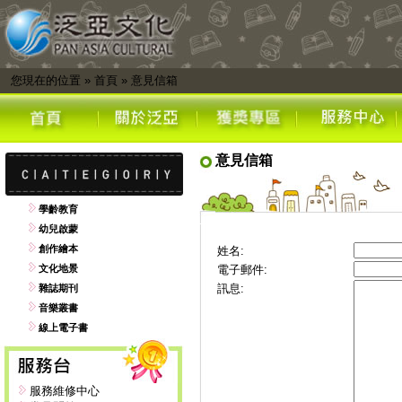
您現在的位置
»
首頁
»
意見信箱
意見信箱
學齡教育
幼兒啟蒙
創作繪本
姓名:
文化地景
電子郵件:
訊息:
雜誌期刊
音樂叢書
線上電子書
服務維修中心