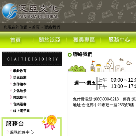
您現在的位置
»
首頁
»
聯絡我們
聯絡我們
學齡教育
幼兒啟蒙
上午 : 09:00 ~ 12:
週一~週五
創作繪本
下午 : 13:00 ~ 17:
文化地景
雜誌期刊
免付費電話:(080)000-8218 傳真:(02)
音樂叢書
地址:台北縣中和市建一路253號9
線上電子書
服務維修中心