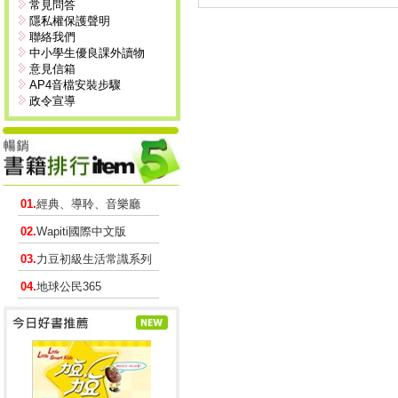
常見問答
隱私權保護聲明
聯絡我們
中小學生優良課外讀物
意見信箱
AP4音檔安裝步驟
政令宣導
01.
經典、導聆、音樂廳
02.
Wapiti國際中文版
03.
力豆初級生活常識系列
04.
地球公民365