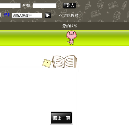
密碼:
引
點我下載
>> 進階搜尋
您的帳號