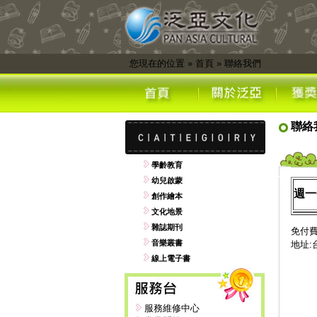
您現在的位置
»
首頁
»
聯絡我們
聯絡
學齡教育
幼兒啟蒙
週一
創作繪本
文化地景
雜誌期刊
免付費電
音樂叢書
地址:
線上電子書
服務維修中心