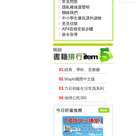
常見問答
隱私權保護聲明
聯絡我們
中小學生優良課外讀物
意見信箱
AP4音檔安裝步驟
政令宣導
01.
經典、導聆、音樂廳
02.
Wapiti國際中文版
03.
力豆初級生活常識系列
04.
地球公民365