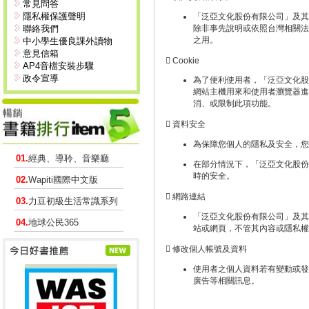
常見問答
隱私權保護聲明
「泛亞文化股份有限公司」及其
聯絡我們
除非事先說明或依照台灣相關法
之用。
中小學生優良課外讀物
意見信箱
 Cookie
AP4音檔安裝步驟
政令宣導
為了便利使用者，「泛亞文化股份
網站主機用來和使用者瀏覽器進
消、或限制此項功能。
 資料安全
為保障您個人的隱私及安全，您
01.
經典、導聆、音樂廳
在部分情況下，「泛亞文化股份有限公
時的安全。
02.
Wapiti國際中文版
 網路連結
03.
力豆初級生活常識系列
「泛亞文化股份有限公司」及其
04.
地球公民365
站或網頁，不管其內容或隱私權
 修改個人帳號及資料
使用者之個人資料若有變動或發
廣告等相關訊息。