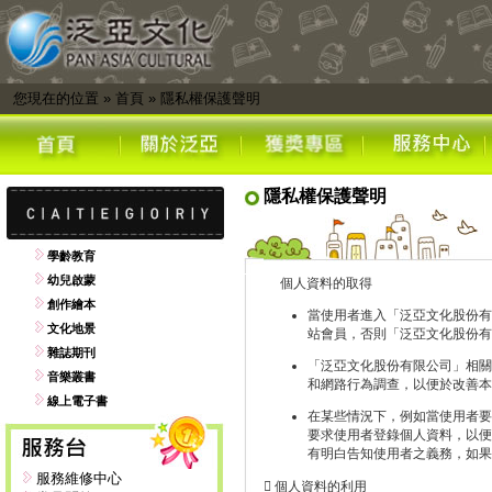
您現在的位置
»
首頁
»
隱私權保護聲明
隱私權保護聲明
學齡教育
幼兒啟蒙
個人資料的取得
創作繪本
當使用者進入「泛亞文化股份有
文化地景
站會員，否則「泛亞文化股份有
雜誌期刊
「泛亞文化股份有限公司」相關
音樂叢書
和網路行為調查，以便於改善本
線上電子書
在某些情況下，例如當使用者要
要求使用者登錄個人資料，以便
有明白告知使用者之義務，如果
服務維修中心
 個人資料的利用