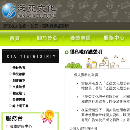
您現在的位置
»
首頁
»
隱私權保護聲明
隱私權保護聲明
學齡教育
幼兒啟蒙
個人資料的取得
創作繪本
當使用者進入「泛亞文化股份有
文化地景
站會員，否則「泛亞文化股份有
雜誌期刊
「泛亞文化股份有限公司」相關
音樂叢書
和網路行為調查，以便於改善本
線上電子書
在某些情況下，例如當使用者要
要求使用者登錄個人資料，以便
有明白告知使用者之義務，如果
服務維修中心
 個人資料的利用