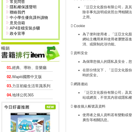
常見問答
隱私權保護聲明
「泛亞文化股份有限公司」及其
聯絡我們
除非事先說明或依照台灣相關法
之用。
中小學生優良課外讀物
意見信箱
 Cookie
AP4音檔安裝步驟
政令宣導
為了便利使用者，「泛亞文化股份
網站主機用來和使用者瀏覽器進
消、或限制此項功能。
 資料安全
為保障您個人的隱私及安全，您
01.
經典、導聆、音樂廳
在部分情況下，「泛亞文化股份有限公
時的安全。
02.
Wapiti國際中文版
 網路連結
03.
力豆初級生活常識系列
「泛亞文化股份有限公司」及其
04.
地球公民365
站或網頁，不管其內容或隱私權
 修改個人帳號及資料
使用者之個人資料若有變動或發
廣告等相關訊息。