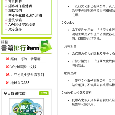
常見問答
隱私權保護聲明
「泛亞文化股份有限公司」及其
聯絡我們
除非事先說明或依照台灣相關法
之用。
中小學生優良課外讀物
意見信箱
 Cookie
AP4音檔安裝步驟
政令宣導
為了便利使用者，「泛亞文化股份
網站主機用來和使用者瀏覽器進
消、或限制此項功能。
 資料安全
為保障您個人的隱私及安全，您
01.
經典、導聆、音樂廳
在部分情況下，「泛亞文化股份有限公
時的安全。
02.
Wapiti國際中文版
 網路連結
03.
力豆初級生活常識系列
「泛亞文化股份有限公司」及其
04.
地球公民365
站或網頁，不管其內容或隱私權
 修改個人帳號及資料
使用者之個人資料若有變動或發
廣告等相關訊息。