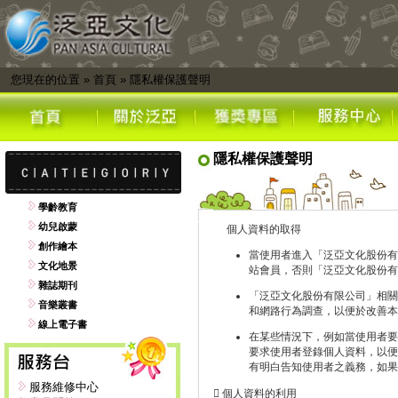
您現在的位置
»
首頁
»
隱私權保護聲明
隱私權保護聲明
學齡教育
幼兒啟蒙
個人資料的取得
創作繪本
當使用者進入「泛亞文化股份有
文化地景
站會員，否則「泛亞文化股份有
雜誌期刊
「泛亞文化股份有限公司」相關
音樂叢書
和網路行為調查，以便於改善本
線上電子書
在某些情況下，例如當使用者要
要求使用者登錄個人資料，以便
有明白告知使用者之義務，如果
服務維修中心
 個人資料的利用