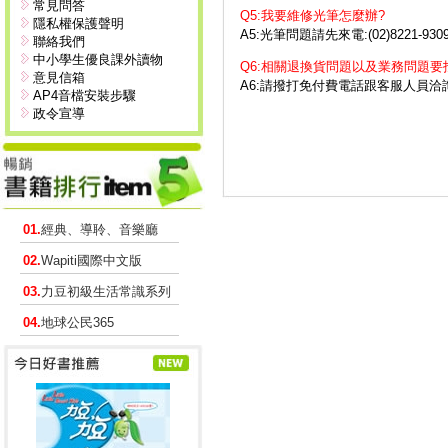
常見問答
Q5:我要維修光筆怎麼辦?
隱私權保護聲明
A5:光筆問題請先來電:(02)8221
聯絡我們
中小學生優良課外讀物
Q6:相關退換貨問題以及業務問題要
意見信箱
A6:請撥打免付費電話跟客服人員洽
AP4音檔安裝步驟
政令宣導
01.
經典、導聆、音樂廳
02.
Wapiti國際中文版
03.
力豆初級生活常識系列
04.
地球公民365