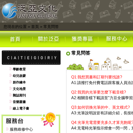
您現在的位置
»
首頁
»
常見問答
常見問答
學齡教育
幼兒啟蒙
Q1:我想買書和訂期刊要找誰?
創作繪本
A1:請撥打免付費電話跟客服人員洽
文化地景
Q2:我買的光筆要怎麼下載音檔?
雜誌期刊
A2:相關音檔下載請至"力豆全腦學
音樂叢書
Q3:如何切換光筆的中、英文模式?
線上電子書
A3:光筆說明說皆有詳細介紹，長
Q4:光筆充電需要充多久才算充飽呢
A4:充電時光筆指示燈會一閃一閃
服務維修中心