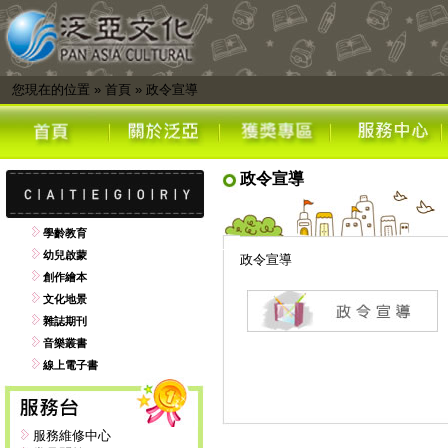
您現在的位置
»
首頁
»
政令宣導
政令宣導
學齡教育
幼兒啟蒙
政令宣導
創作繪本
文化地景
雜誌期刊
音樂叢書
線上電子書
服務維修中心