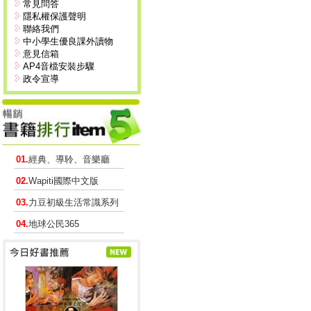
常見問答
隱私權保護聲明
聯絡我們
中小學生優良課外讀物
意見信箱
AP4音檔安裝步驟
政令宣導
01.
經典、導聆、音樂廳
02.
Wapiti國際中文版
03.
力豆初級生活常識系列
04.
地球公民365