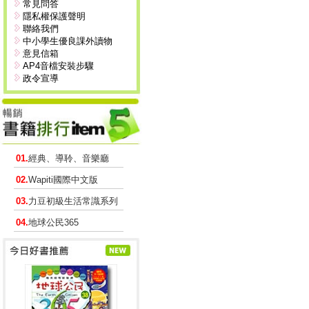
常見問答
隱私權保護聲明
聯絡我們
中小學生優良課外讀物
意見信箱
AP4音檔安裝步驟
政令宣導
01.
經典、導聆、音樂廳
02.
Wapiti國際中文版
03.
力豆初級生活常識系列
04.
地球公民365