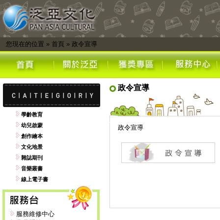
您現在的位置
»
首頁
»
政令宣導
政令宣導
學齡教育
幼兒啟蒙
政令宣導
創作繪本
文化地景
雜誌期刊
音樂叢書
線上電子書
服務維修中心