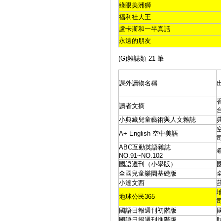
綠眼美洲獅
福利社大王
盧卡斯和一半真話
永遠的朋友
(G)雜誌類 21 筆
課外讀物名稱
讀者文摘
小典藏兒童藝術與人文雜誌
A+ English 空中美語
ABC互動英語雜誌
NO.91~NO.102
國語週刊（小學版）
全國兒童樂園基礎版
小達文西
地球公民365
國語日報週刊初階版
國語日報週刊進階版