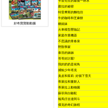
卡普先生的最後一杯水
蘿拉的祕密
特雷摩斯的麵包坊
牛奶咖啡和芝麻餅
好奇寶寶動動腦
糖姐妹
火車模型歷險記
家庭作業機器
不思議的青春泉
野獸學家
泰浩的姊姊
哥哥好討厭
!
我的奶奶是候鳥
捕鯨少年塔克
臭皮和茱莉
:
好個下雪天
蒂萊拉和薑餅人
蒂萊拉上動物園
蘇菲與白駱駝
報馬仔吉達阿斗
傑克的奇幻旅程