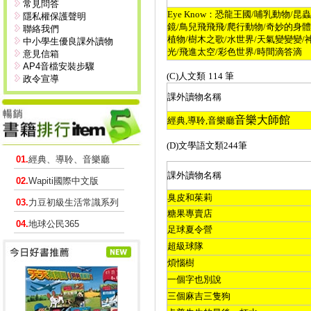
常見問答
Eye Know
：恐龍王國
/
哺乳動物
/
昆蟲
隱私權保護聲明
鏡
/
鳥兒飛飛飛
/
爬行動物
/
奇妙的身體
聯絡我們
植物
/
樹木之歌
/
水世界
/
天氣變變變
/
中小學生優良課外讀物
光
/
飛進太空
/
彩色世界
/
時間滴答滴
意見信箱
AP4音檔安裝步驟
(C)
人文類
114
筆
政令宣導
課外讀物名稱
音樂大師館
經典
,
導聆
,
音樂廳
(D)
文學語文類
244
筆
01.
經典、導聆、音樂廳
課外讀物名稱
02.
Wapiti國際中文版
臭皮和茱莉
03.
力豆初級生活常識系列
糖果專賣店
04.
地球公民365
足球夏令營
超級球隊
煩惱樹
一個字也別說
三個麻吉三隻狗