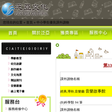
您現在的位置
»
首頁
»
中小學生優良課外讀物
學齡教育
幼兒啟蒙
第
33
創作繪本
文化地景
課外讀物名稱
雜誌期刊
音樂叢書
音樂故事館
經典
,
導聆
,
音樂廳
線上電子書
(B)
科學類
94
筆
服務維修中心
課外讀物名稱