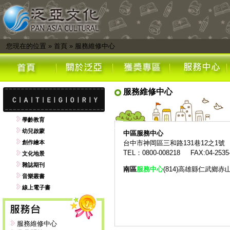
您現在的位置
»
首頁
»
服務維修中心
服務維修中心
學齡教育
幼兒啟蒙
中區
服務中心
創作繪本
台中市神岡區三和路131巷12之1號
TEL：0800-008218 FAX:04-2535
文化地景
雜誌期刊
南區
服務中心
(814)高雄縣仁武鄉赤
音樂叢書
線上電子書
服務維修中心