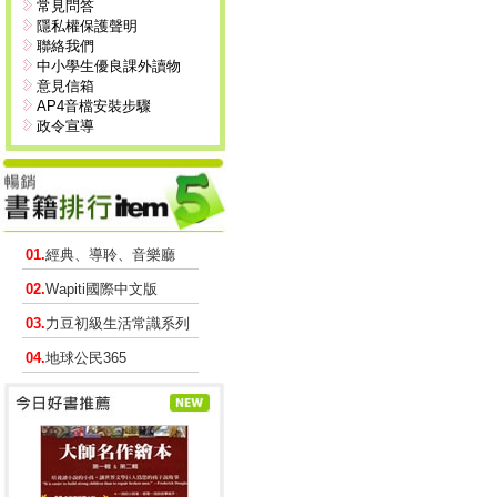
常見問答
隱私權保護聲明
聯絡我們
中小學生優良課外讀物
意見信箱
AP4音檔安裝步驟
政令宣導
01.
經典、導聆、音樂廳
02.
Wapiti國際中文版
03.
力豆初級生活常識系列
04.
地球公民365