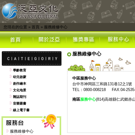
您現在的位置
»
首頁
»
服務維修中心
服務維修中心
學齡教育
幼兒啟蒙
中區
服務中心
創作繪本
台中市神岡區三和路131巷12之1號
TEL：0800-008218 FAX:04-2535
文化地景
雜誌期刊
南區
服務中心
(814)高雄縣仁武鄉赤
音樂叢書
線上電子書
服務維修中心