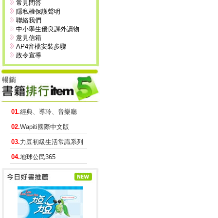
常見問答
隱私權保護聲明
聯絡我們
中小學生優良課外讀物
意見信箱
AP4音檔安裝步驟
政令宣導
01.
經典、導聆、音樂廳
02.
Wapiti國際中文版
03.
力豆初級生活常識系列
04.
地球公民365