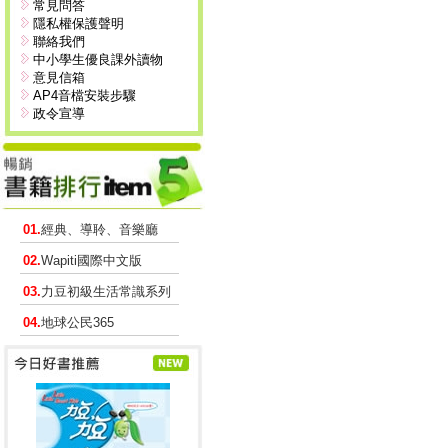
常見問答
隱私權保護聲明
聯絡我們
中小學生優良課外讀物
意見信箱
AP4音檔安裝步驟
政令宣導
01.
經典、導聆、音樂廳
02.
Wapiti國際中文版
03.
力豆初級生活常識系列
04.
地球公民365