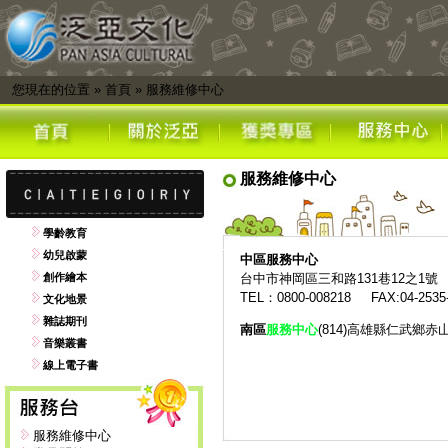
您現在的位置
»
首頁
»
服務維修中心
服務維修中心
學齡教育
幼兒啟蒙
中區
服務中心
創作繪本
台中市神岡區三和路131巷12之1號
TEL：0800-008218 FAX:04-2535
文化地景
雜誌期刊
南區
服務中心
(814)高雄縣仁武鄉赤
音樂叢書
線上電子書
服務維修中心