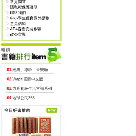
常見問答
隱私權保護聲明
聯絡我們
中小學生優良課外讀物
意見信箱
AP4音檔安裝步驟
政令宣導
01.
經典、導聆、音樂廳
02.
Wapiti國際中文版
03.
力豆初級生活常識系列
04.
地球公民365