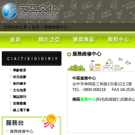
您現在的位置
»
首頁
»
服務維修中心
服務維修中心
學齡教育
幼兒啟蒙
中區
服務中心
創作繪本
台中市神岡區三和路131巷12之1號
TEL：0800-008218 FAX:04-2535
文化地景
雜誌期刊
南區
服務中心
(814)高雄縣仁武鄉赤
音樂叢書
線上電子書
服務維修中心