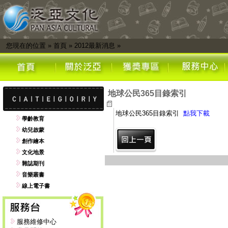
您現在的位置
»
首頁
»
2012最新消息
»
地球公民365目錄索引
地球公民365目錄索引
點我下載
學齡教育
幼兒啟蒙
創作繪本
文化地景
雜誌期刊
音樂叢書
線上電子書
服務維修中心