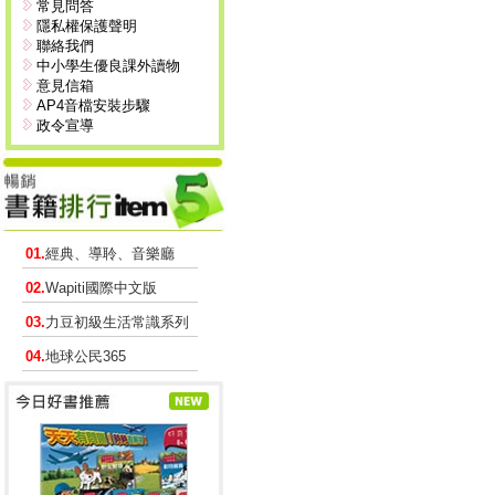
常見問答
隱私權保護聲明
聯絡我們
中小學生優良課外讀物
意見信箱
AP4音檔安裝步驟
政令宣導
01.
經典、導聆、音樂廳
02.
Wapiti國際中文版
03.
力豆初級生活常識系列
04.
地球公民365