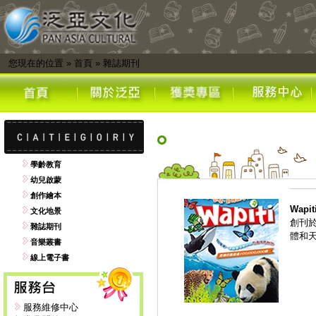
您現在的位置
»
首頁
»
雜誌期刊
學齡教育
幼兒啟蒙
創作繪本
Wap
文化地景
創刊
雜誌期刊
體和
音樂叢書
線上電子書
服務維修中心