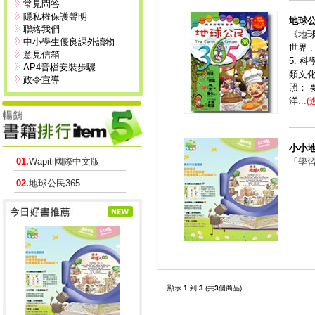
常見問答
隱私權保護聲明
地球公
聯絡我們
《地球
中小學生優良課外讀物
世界 
意見信箱
5. 
AP4音檔安裝步驟
類文化
政令宣導
照：
洋
...
小小
01.
Wapiti國際中文版
「學
02.
地球公民365
顯示
1
到
3
(共
3
個商品)