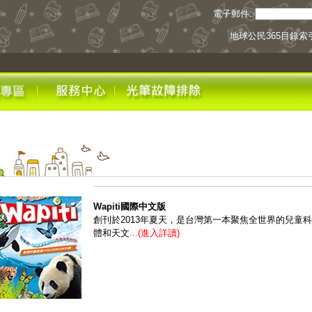
電子郵件:
地球公民365目錄索
Wapiti國際中文版
創刊於2013年夏天，是台灣第一本聚焦全世界的兒童
體和天文
...(進入詳讀)