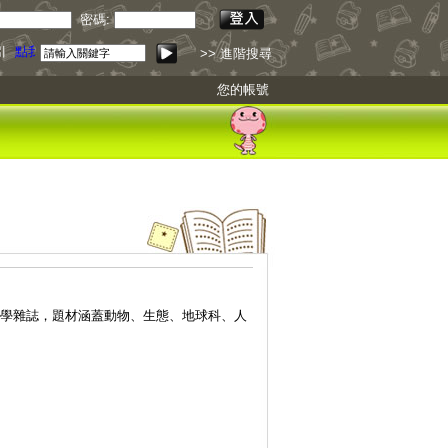
密碼:
引
點我下載
>> 進階搜尋
您的帳號
科學雜誌，題材涵蓋動物、生態、地球科、人