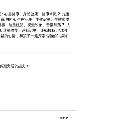
 : 心靈健康、身體健康、健康常識 2. 走進
消費理財 4. 生態記事 : 生物記事、生態環境
世界 : 繪畫建築、視覺映象、音樂舞蹈 7. 人
. 運動體能 : 運動記事、運動技藝 地球護
輕鬆的心情，和孩子一起探索浩瀚的知識海
觸類旁通的能力！
總頁數:
1