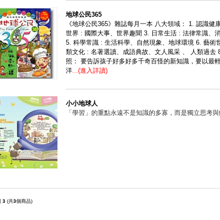
地球公民365
《地球公民365》雜誌每月一本 八大領域： 1. 認識健康
世界 : 國際大事、世界趣聞 3. 日常生活 : 法律常識、
5. 科學常識 : 生活科學、自然現象、地球環境 6. 藝術
類文化 : 名著選讀、成語典故、文人風采 、 人類過去 8
照： 要告訴孩子好多好多千奇百怪的新知識，要以最
洋
...(進入詳讀)
小小地球人
「學習」的重點永遠不是知識的多寡，而是獨立思考與
到
3
(共
3
個商品)