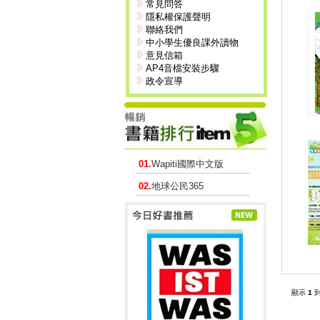
常見問答
隱私權保護聲明
聯絡我們
中小學生優良課外讀物
意見信箱
AP4音檔安裝步驟
政令宣導
01.
Wapiti國際中文版
02.
地球公民365
顯示
1