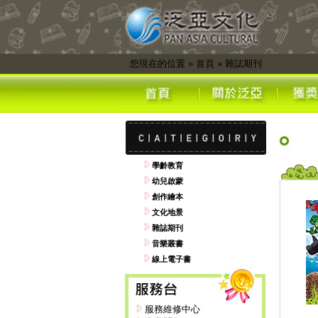
您現在的位置
»
首頁
»
雜誌期刊
學齡教育
幼兒啟蒙
創作繪本
文化地景
雜誌期刊
音樂叢書
線上電子書
服務維修中心