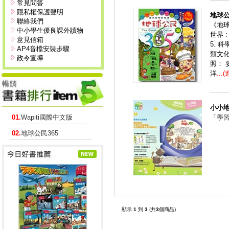
常見問答
隱私權保護聲明
地球公
聯絡我們
《地球
中小學生優良課外讀物
世界 
意見信箱
5. 
AP4音檔安裝步驟
類文化
政令宣導
照：
洋
...
小小
01.
Wapiti國際中文版
「學
02.
地球公民365
顯示
1
到
3
(共
3
個商品)