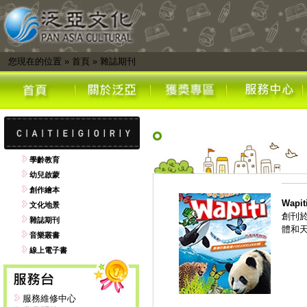
您現在的位置
»
首頁
»
雜誌期刊
學齡教育
幼兒啟蒙
創作繪本
Wap
文化地景
創刊
雜誌期刊
體和
音樂叢書
線上電子書
服務維修中心