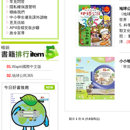
常見問答
隱私權保護聲明
地球公
聯絡我們
《地球
中小學生優良課外讀物
世界 
意見信箱
5. 
AP4音檔安裝步驟
類文化
政令宣導
照：
洋
...
小小
01.
Wapiti國際中文版
「學
02.
地球公民365
顯示
1
到
3
(共
3
個商品)