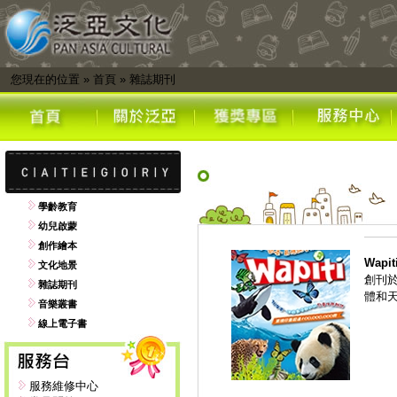
您現在的位置
»
首頁
»
雜誌期刊
學齡教育
幼兒啟蒙
創作繪本
Wap
文化地景
創刊
雜誌期刊
體和
音樂叢書
線上電子書
服務維修中心