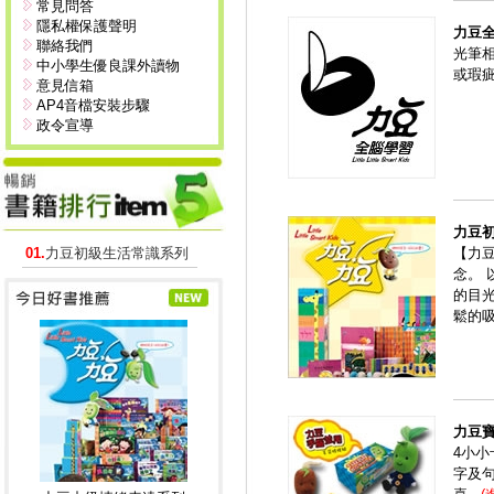
常見問答
隱私權保護聲明
力豆
聯絡我們
光筆
中小學生優良課外讀物
或瑕
意見信箱
AP4音檔安裝步驟
政令宣導
力豆
01.
力豆初級生活常識系列
【力
念。
的目
鬆的
力豆
4小
字及