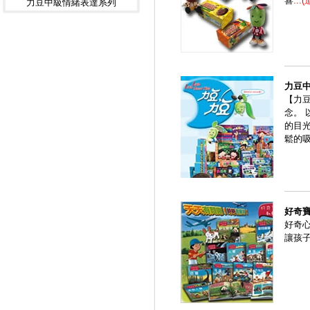
喜
...
力豆中級情緒表達系列
力豆
【力
念。
的目
鬆的
好奇
好奇
讓孩