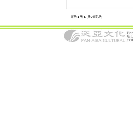
顯示
1
到
6
(共
6
個商品)