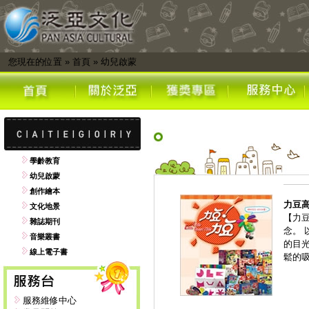
您現在的位置
»
首頁
»
幼兒啟蒙
學齡教育
幼兒啟蒙
創作繪本
力豆
文化地景
【力
雜誌期刊
念。
音樂叢書
的目
線上電子書
鬆的
服務維修中心