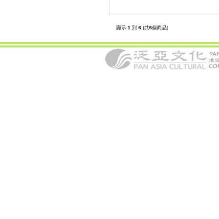
顯示
1
到
6
(共
6
個商品)