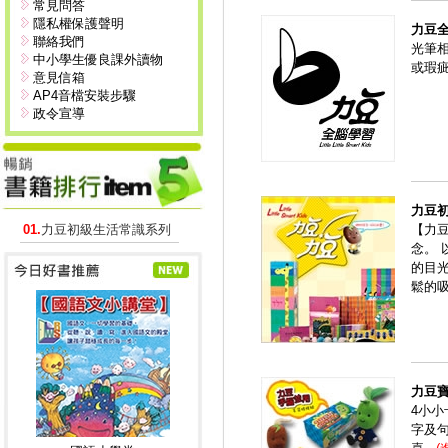
常見問答
隱私權保護聲明
力豆
聯絡我們
光筆
中小學生優良課外讀物
或瑕
意見信箱
AP4音檔安裝步驟
政令宣導
力豆
01.
力豆初級生活常識系列
【力
念。
的目
鬆的
力豆
4小
字及