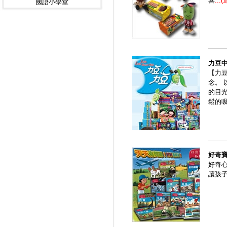
喜
...
國語小學堂
力豆
【力
念。
的目
鬆的
好奇
好奇
讓孩