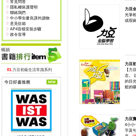
常見問答
隱私權保護聲明
力豆
聯絡我們
光筆
中小學生優良課外讀物
或瑕
意見信箱
AP4音檔安裝步驟
政令宣導
力豆
01.
力豆初級生活常識系列
【力
念。
的目
鬆的
力豆
4小
字及