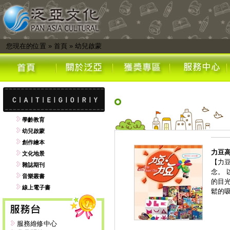
您現在的位置
»
首頁
»
幼兒啟蒙
學齡教育
幼兒啟蒙
創作繪本
力豆
文化地景
【力
雜誌期刊
念。
音樂叢書
的目
線上電子書
鬆的
服務維修中心