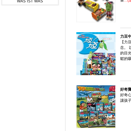
喜
...
WAS IST WAS
力豆
【力
念。
的目
鬆的
好奇
好奇
讓孩