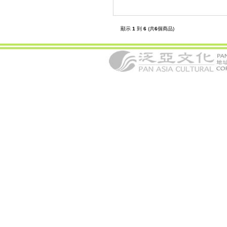
顯示
1
到
6
(共
6
個商品)