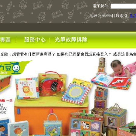
電子郵件:
地球公民365目錄索引
點我
迎光臨，想看看有什麼
新進商品
？ 如果您已經是會員請直接
登入
？ 或是
註冊為