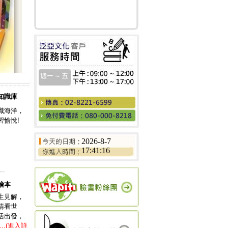
知識庫
識海洋，
習愉悅!
2026-8-7
17:41:16
--
繪本
生見解，
睛看世
活出發，
...(進入詳