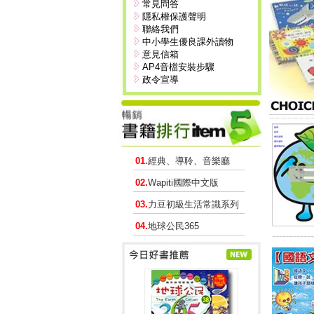
常見問答
隱私權保護聲明
聯絡我們
中小學生優良課外讀物
意見信箱
AP4音檔安裝步驟
政令宣導
01.
經典、導聆、音樂廳
02.
Wapiti國際中文版
03.
力豆初級生活常識系列
04.
地球公民365
------------