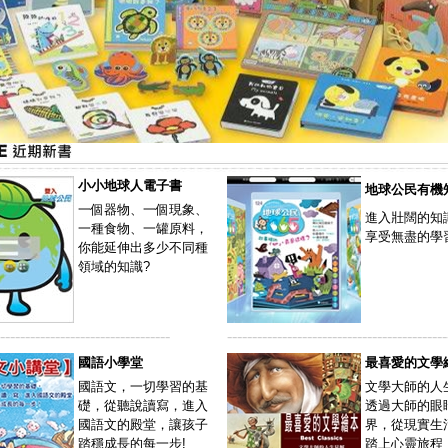
小小地球人電子書
地球公民有機
一個器物、一個現象、
進入壯闊的知
一種食物、一罐原料，
享受無盡的學
你能延伸出多少不同種
領域的知識?
----------------------------------
--------------------------------------------
國語小學堂
最喜愛的文學
國語文，一切學習的基
文學大師的人
礎，從聽說讀寫，進入
透過大師的眼
國語文的殿堂，讓孩子
界，從現實生
踏穩成長的每一步!
踏上心靈旅程