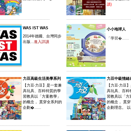
讀)
----------------------------------
--------------------------------------------
WAS IST WAS
小小地球人
2014年德國、台灣同步
「學習�......
出版...
進入詳讀
----------------------------------
--------------------------------------------
力豆高級生活美學系列
力豆中級情緒
【力豆‧力豆】是一套兼
【力豆‧力豆
具玩具、百科特質的學
具玩具、百科
習教具以「方案教學」
習教具以「方
的概念， 貫穿全系列的
的概念， 貫
企劃�......
企劃理念。 以一個
----------------------------------
--------------------------------------------