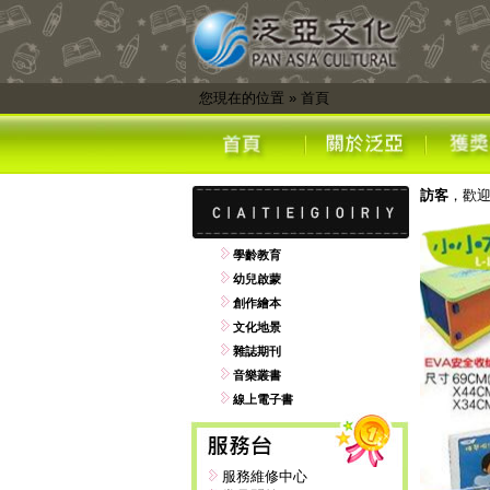
您現在的位置
»
首頁
訪客
，歡
學齡教育
幼兒啟蒙
創作繪本
文化地景
雜誌期刊
音樂叢書
線上電子書
服務維修中心