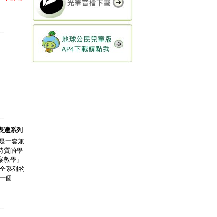
--
--
表達系列
】是一套兼
特質的學
案教學」
穿全系列的
......
--