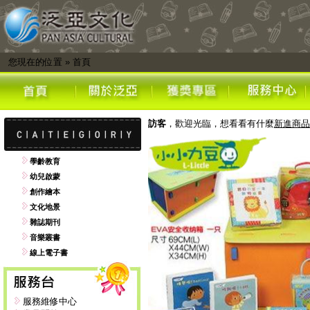
您現在的位置
»
首頁
訪客
，歡迎光臨，想看看有什麼
新進商品
學齡教育
幼兒啟蒙
創作繪本
文化地景
雜誌期刊
音樂叢書
線上電子書
服務維修中心