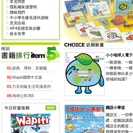
常見問答
隱私權保護聲明
聯絡我們
中小學生優良課外讀物
意見信箱
AP4音檔安裝步驟
政令宣導
小小地球人電子
一個器物、一個
一種食物、一罐
01.
經典、導聆、音樂廳
你能延伸出多少
02.
Wapiti國際中文版
領域的知識?
03.
力豆初級生活常識系列
04.
地球公民365
----------------------------------------------
國語小學堂
國語文，一切學
礎，從聽說讀寫
國語文的殿堂，
踏穩成長的每一