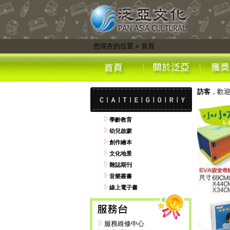
您現在的位置
»
首頁
訪客
，歡
學齡教育
幼兒啟蒙
創作繪本
文化地景
雜誌期刊
音樂叢書
線上電子書
服務維修中心