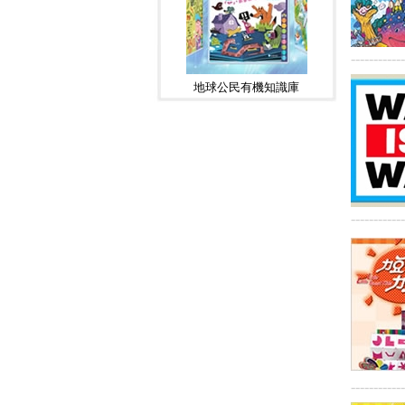
------------
地球公民有機知識庫
------------
------------