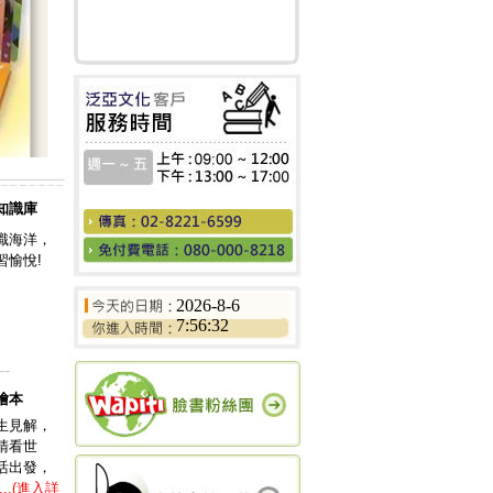
知識庫
識海洋，
習愉悅!
2026-8-6
7:56:32
--
繪本
生見解，
睛看世
活出發，
...(進入詳