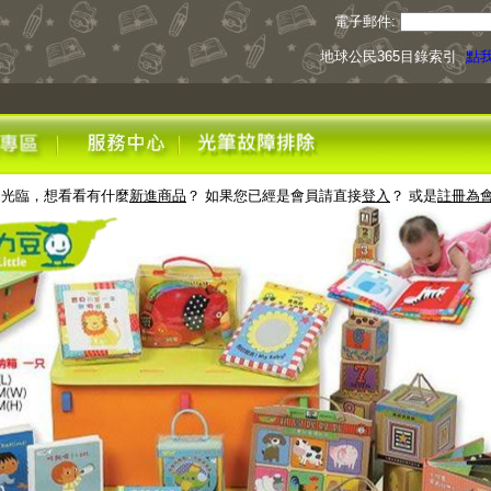
電子郵件:
地球公民365目錄索引
點我
迎光臨，想看看有什麼
新進商品
？ 如果您已經是會員請直接
登入
？ 或是
註冊為