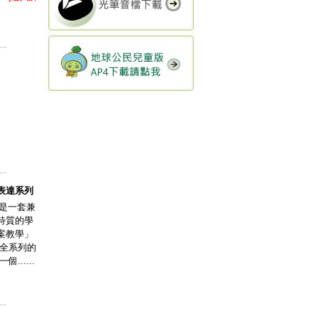
--
--
表達系列
】是一套兼
特質的學
案教學」
穿全系列的
......
--