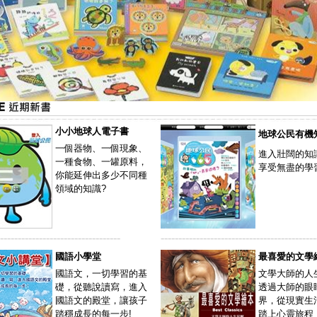
小小地球人電子書
地球公民有機
一個器物、一個現象、
進入壯闊的知
一種食物、一罐原料，
享受無盡的學
你能延伸出多少不同種
領域的知識?
----------------------------------
--------------------------------------------
國語小學堂
最喜愛的文學
國語文，一切學習的基
文學大師的人
礎，從聽說讀寫，進入
透過大師的眼
國語文的殿堂，讓孩子
界，從現實生
踏穩成長的每一步!
踏上心靈旅程