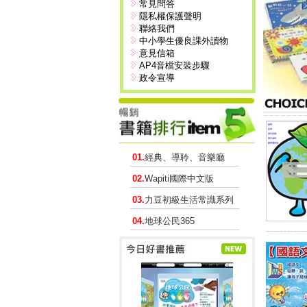
常見問答
隱私權保護聲明
聯絡我們
中小學生優良課外讀物
意見信箱
AP4音檔安裝步驟
政令宣導
01.
經典、導聆、音樂廳
02.
Wapiti國際中文版
03.
力豆初級生活常識系列
04.
地球公民365
------------