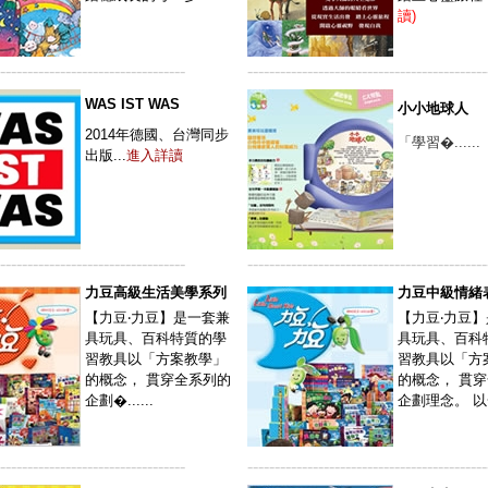
讀)
----------------------------------
--------------------------------------------
WAS IST WAS
小小地球人
2014年德國、台灣同步
「學習�......
出版...
進入詳讀
----------------------------------
--------------------------------------------
力豆高級生活美學系列
力豆中級情緒
【力豆‧力豆】是一套兼
【力豆‧力豆
具玩具、百科特質的學
具玩具、百科
習教具以「方案教學」
習教具以「方
的概念， 貫穿全系列的
的概念， 貫
企劃�......
企劃理念。 以一個
----------------------------------
--------------------------------------------