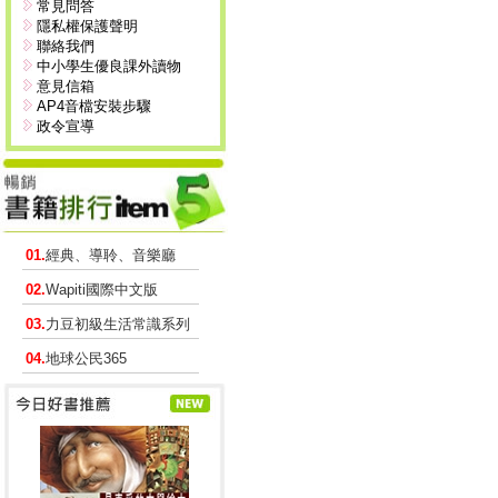
常見問答
隱私權保護聲明
聯絡我們
中小學生優良課外讀物
意見信箱
AP4音檔安裝步驟
政令宣導
01.
經典、導聆、音樂廳
02.
Wapiti國際中文版
03.
力豆初級生活常識系列
04.
地球公民365