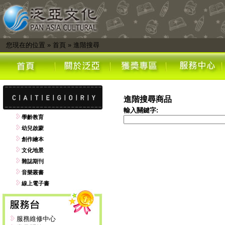
您現在的位置
»
首頁
»
進階搜尋
進階搜尋商品
輸入關鍵字:
學齡教育
幼兒啟蒙
創作繪本
文化地景
雜誌期刊
音樂叢書
線上電子書
服務維修中心