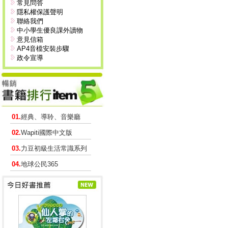
常見問答
隱私權保護聲明
聯絡我們
中小學生優良課外讀物
意見信箱
AP4音檔安裝步驟
政令宣導
01.
經典、導聆、音樂廳
02.
Wapiti國際中文版
03.
力豆初級生活常識系列
04.
地球公民365