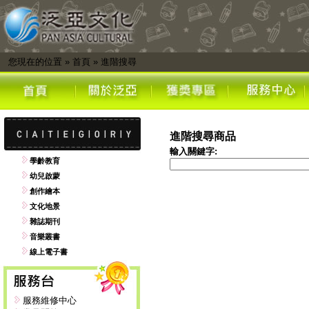
您現在的位置
»
首頁
»
進階搜尋
進階搜尋商品
輸入關鍵字:
學齡教育
幼兒啟蒙
創作繪本
文化地景
雜誌期刊
音樂叢書
線上電子書
服務維修中心