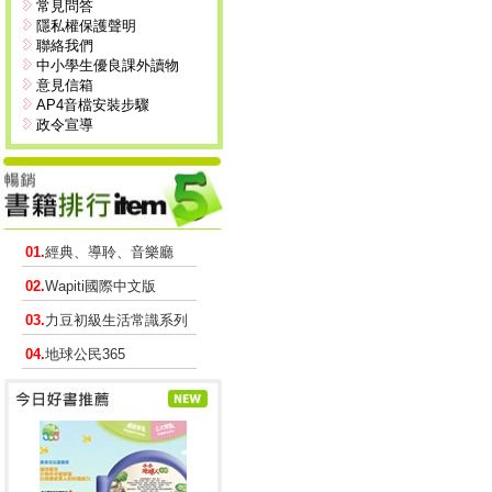
常見問答
隱私權保護聲明
聯絡我們
中小學生優良課外讀物
意見信箱
AP4音檔安裝步驟
政令宣導
01.
經典、導聆、音樂廳
02.
Wapiti國際中文版
03.
力豆初級生活常識系列
04.
地球公民365