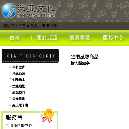
您現在的位置
»
首頁
»
進階搜尋
進階搜尋商品
輸入關鍵字:
學齡教育
幼兒啟蒙
創作繪本
文化地景
雜誌期刊
音樂叢書
線上電子書
服務維修中心