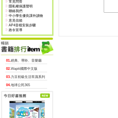
常見問答
隱私權保護聲明
聯絡我們
中小學生優良課外讀物
意見信箱
AP4音檔安裝步驟
政令宣導
01.
經典、導聆、音樂廳
02.
Wapiti國際中文版
03.
力豆初級生活常識系列
04.
地球公民365