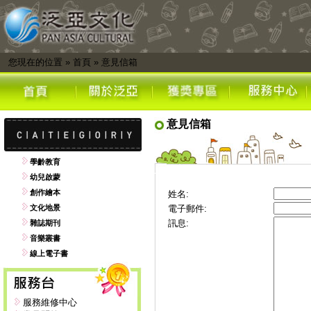
您現在的位置
»
首頁
»
意見信箱
意見信箱
學齡教育
幼兒啟蒙
創作繪本
姓名:
文化地景
電子郵件:
訊息:
雜誌期刊
音樂叢書
線上電子書
服務維修中心