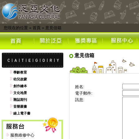
您現在的位置
»
首頁
»
意見信箱
意見信箱
學齡教育
幼兒啟蒙
創作繪本
姓名:
文化地景
電子郵件:
訊息:
雜誌期刊
音樂叢書
線上電子書
服務維修中心