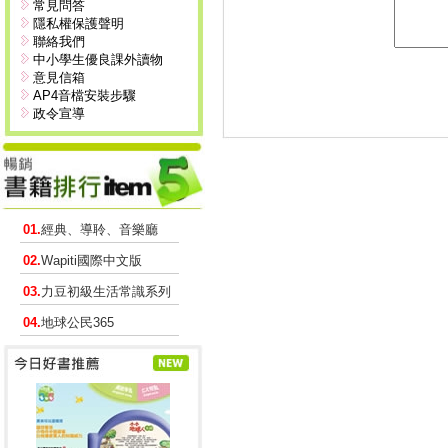
常見問答
隱私權保護聲明
聯絡我們
中小學生優良課外讀物
意見信箱
AP4音檔安裝步驟
政令宣導
01.
經典、導聆、音樂廳
02.
Wapiti國際中文版
03.
力豆初級生活常識系列
04.
地球公民365