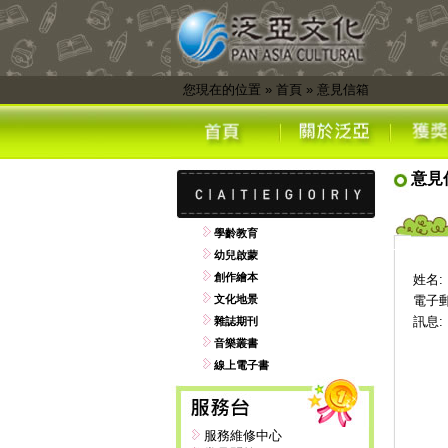
您現在的位置
»
首頁
»
意見信箱
意見
學齡教育
幼兒啟蒙
創作繪本
姓名:
文化地景
電子郵
訊息:
雜誌期刊
音樂叢書
線上電子書
服務維修中心