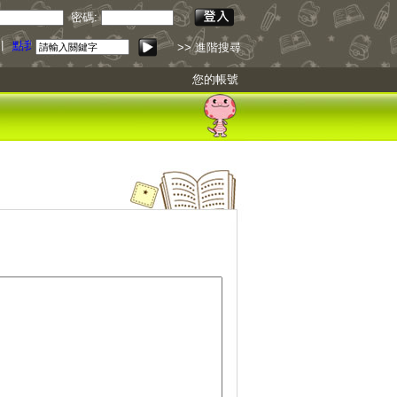
密碼:
引
點我下載
>> 進階搜尋
您的帳號