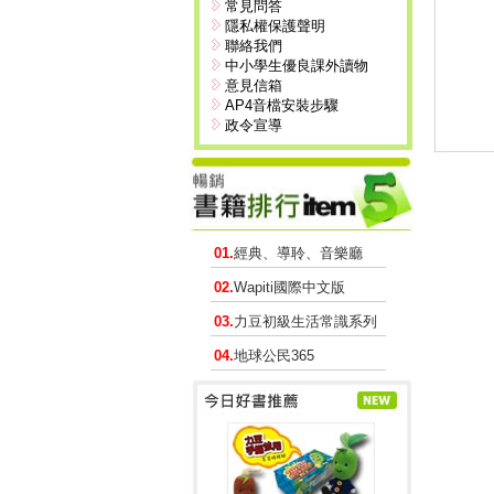
常見問答
隱私權保護聲明
聯絡我們
中小學生優良課外讀物
意見信箱
AP4音檔安裝步驟
政令宣導
01.
經典、導聆、音樂廳
02.
Wapiti國際中文版
03.
力豆初級生活常識系列
04.
地球公民365