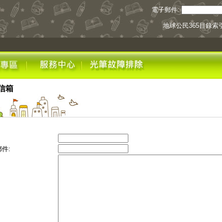
電子郵件:
地球公民365目錄索
信箱
件: