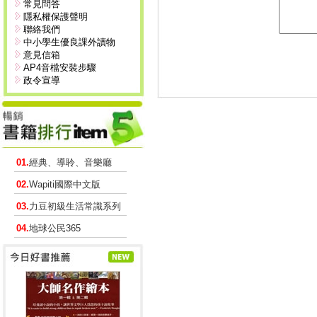
常見問答
隱私權保護聲明
聯絡我們
中小學生優良課外讀物
意見信箱
AP4音檔安裝步驟
政令宣導
01.
經典、導聆、音樂廳
02.
Wapiti國際中文版
03.
力豆初級生活常識系列
04.
地球公民365