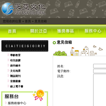
您現在的位置
»
首頁
»
意見信箱
意見信箱
學齡教育
幼兒啟蒙
創作繪本
姓名:
文化地景
電子郵件:
訊息:
雜誌期刊
音樂叢書
線上電子書
服務維修中心