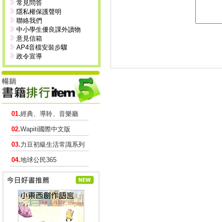
常見問答
隱私權保護聲明
聯絡我們
中小學生優良課外讀物
意見信箱
AP4音檔安裝步驟
政令宣導
01.
經典、導聆、音樂廳
02.
Wapiti國際中文版
03.
力豆初級生活常識系列
04.
地球公民365