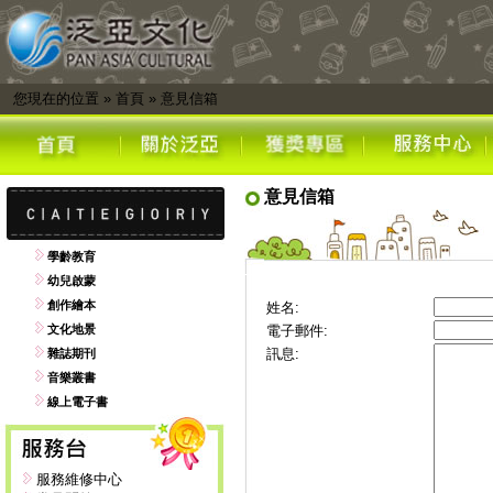
您現在的位置
»
首頁
»
意見信箱
意見信箱
學齡教育
幼兒啟蒙
創作繪本
姓名:
文化地景
電子郵件:
訊息:
雜誌期刊
音樂叢書
線上電子書
服務維修中心