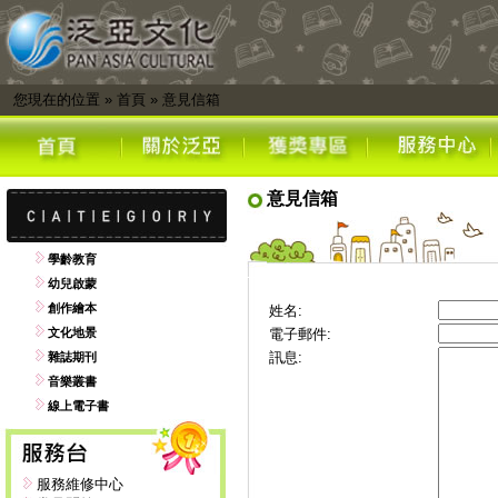
您現在的位置
»
首頁
»
意見信箱
意見信箱
學齡教育
幼兒啟蒙
創作繪本
姓名:
文化地景
電子郵件:
訊息:
雜誌期刊
音樂叢書
線上電子書
服務維修中心