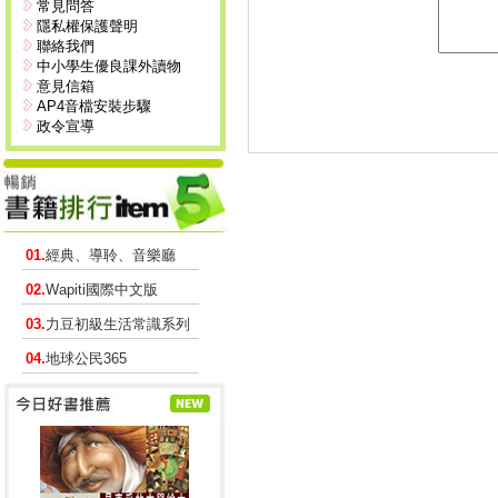
常見問答
隱私權保護聲明
聯絡我們
中小學生優良課外讀物
意見信箱
AP4音檔安裝步驟
政令宣導
01.
經典、導聆、音樂廳
02.
Wapiti國際中文版
03.
力豆初級生活常識系列
04.
地球公民365