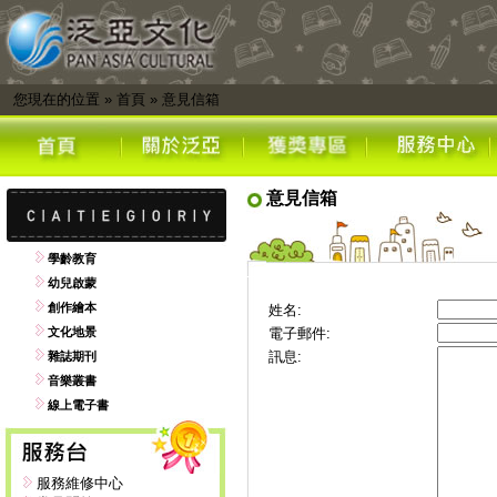
您現在的位置
»
首頁
»
意見信箱
意見信箱
學齡教育
幼兒啟蒙
創作繪本
姓名:
文化地景
電子郵件:
訊息:
雜誌期刊
音樂叢書
線上電子書
服務維修中心