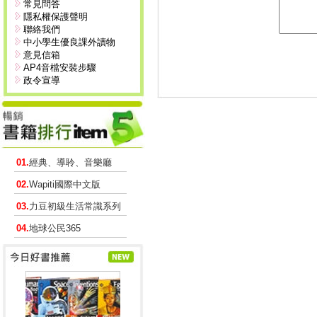
常見問答
隱私權保護聲明
聯絡我們
中小學生優良課外讀物
意見信箱
AP4音檔安裝步驟
政令宣導
01.
經典、導聆、音樂廳
02.
Wapiti國際中文版
03.
力豆初級生活常識系列
04.
地球公民365