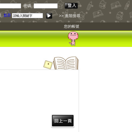
密碼:
引
點我下載
>> 進階搜尋
您的帳號