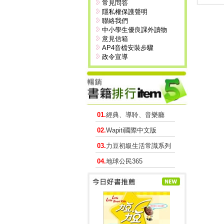
常見問答
隱私權保護聲明
聯絡我們
中小學生優良課外讀物
意見信箱
AP4音檔安裝步驟
政令宣導
01.
經典、導聆、音樂廳
02.
Wapiti國際中文版
03.
力豆初級生活常識系列
04.
地球公民365