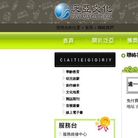
您現在的位置
»
首頁
»
聯絡我們
聯絡
學齡教育
幼兒啟蒙
週一
創作繪本
文化地景
雜誌期刊
免付費電
音樂叢書
地址:
線上電子書
服務維修中心