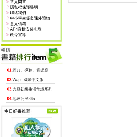
常見問答
隱私權保護聲明
聯絡我們
中小學生優良課外讀物
意見信箱
AP4音檔安裝步驟
政令宣導
01.
經典、導聆、音樂廳
02.
Wapiti國際中文版
03.
力豆初級生活常識系列
04.
地球公民365