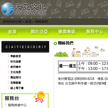
您現在的位置
»
首頁
»
聯絡我們
聯絡我們
學齡教育
幼兒啟蒙
上午 : 09:00 ~ 12:
週一~週五
創作繪本
下午 : 13:00 ~ 17:
文化地景
雜誌期刊
免付費電話:(080)000-8218 傳真:(02)
音樂叢書
地址:台北縣中和市建一路253號9
線上電子書
服務維修中心