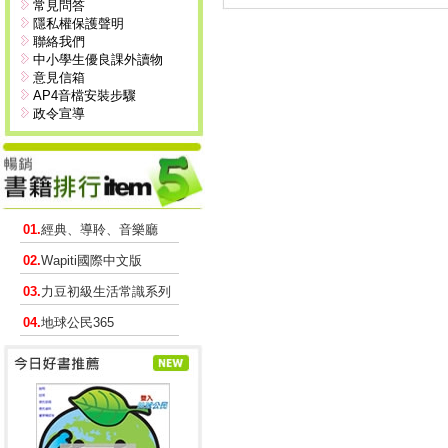
常見問答
隱私權保護聲明
聯絡我們
中小學生優良課外讀物
意見信箱
AP4音檔安裝步驟
政令宣導
01.
經典、導聆、音樂廳
02.
Wapiti國際中文版
03.
力豆初級生活常識系列
04.
地球公民365