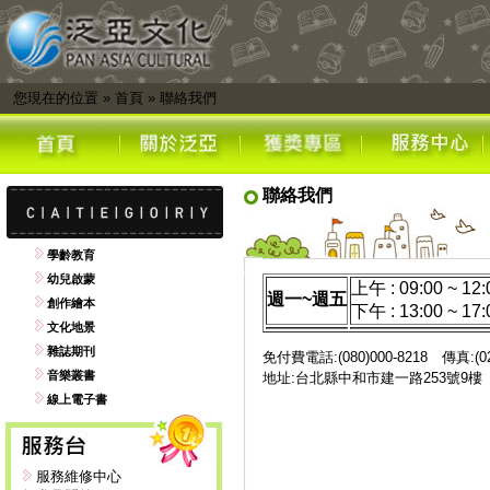
您現在的位置
»
首頁
»
聯絡我們
聯絡我們
學齡教育
幼兒啟蒙
上午 : 09:00 ~ 12:
週一~週五
創作繪本
下午 : 13:00 ~ 17:
文化地景
雜誌期刊
免付費電話:(080)000-8218 傳真:(02)
音樂叢書
地址:台北縣中和市建一路253號9
線上電子書
服務維修中心