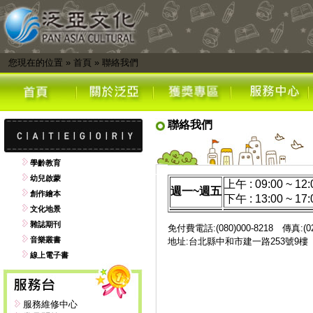
您現在的位置
»
首頁
»
聯絡我們
聯絡我們
學齡教育
幼兒啟蒙
上午 : 09:00 ~ 12:
週一~週五
創作繪本
下午 : 13:00 ~ 17:
文化地景
雜誌期刊
免付費電話:(080)000-8218 傳真:(02)
音樂叢書
地址:台北縣中和市建一路253號9
線上電子書
服務維修中心