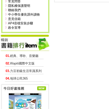
常見問答
隱私權保護聲明
聯絡我們
中小學生優良課外讀物
意見信箱
AP4音檔安裝步驟
政令宣導
01.
經典、導聆、音樂廳
02.
Wapiti國際中文版
03.
力豆初級生活常識系列
04.
地球公民365