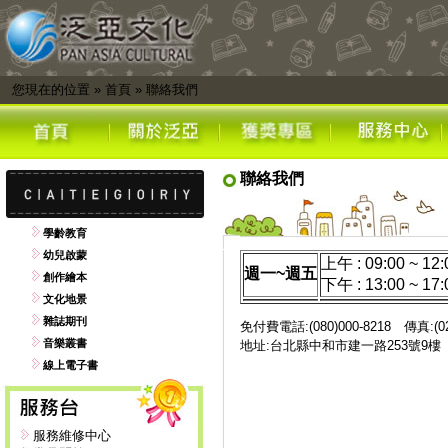
您現在的位置
»
首頁
»
聯絡我們
聯絡我們
學齡教育
幼兒啟蒙
上午 : 09:00 ~ 12:
週一~週五
創作繪本
下午 : 13:00 ~ 17:
文化地景
雜誌期刊
免付費電話:(080)000-8218 傳真:(02)
音樂叢書
地址:台北縣中和市建一路253號9
線上電子書
服務維修中心