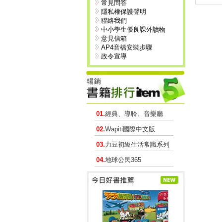
常見問答
隱私權保護聲明
聯絡我們
中小學生優良課外讀物
意見信箱
AP4音檔安裝步驟
政令宣導
01.
經典、導聆、音樂廳
02.
Wapiti國際中文版
03.
力豆初級生活常識系列
04.
地球公民365