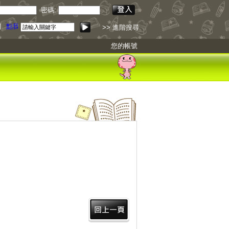
密碼:
引
點我下載
>> 進階搜尋
您的帳號