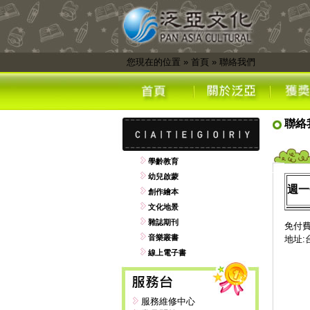
您現在的位置
»
首頁
»
聯絡我們
聯絡
學齡教育
幼兒啟蒙
週一
創作繪本
文化地景
雜誌期刊
免付費電
音樂叢書
地址:
線上電子書
服務維修中心