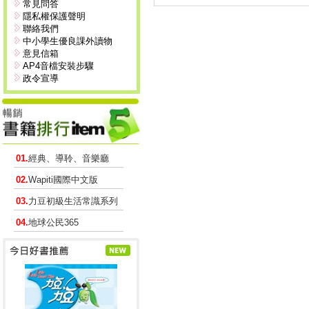
常見問答
隱私權保護聲明
聯絡我們
中小學生優良課外讀物
意見信箱
AP4音檔安裝步驟
政令宣導
01.
經典、導聆、音樂廳
02.
Wapiti國際中文版
03.
力豆初級生活常識系列
04.
地球公民365