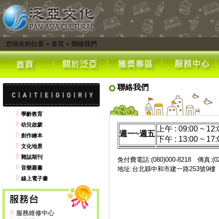
您現在的位置
»
首頁
»
聯絡我們
聯絡我們
學齡教育
幼兒啟蒙
上午 : 09:00 ~ 12:
週一~週五
創作繪本
下午 : 13:00 ~ 17:
文化地景
雜誌期刊
免付費電話:(080)000-8218 傳真:(02)
音樂叢書
地址:台北縣中和市建一路253號9
線上電子書
服務維修中心