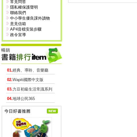
常見問答
隱私權保護聲明
聯絡我們
中小學生優良課外讀物
意見信箱
AP4音檔安裝步驟
政令宣導
01.
經典、導聆、音樂廳
02.
Wapiti國際中文版
03.
力豆初級生活常識系列
04.
地球公民365