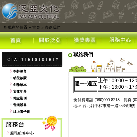
您現在的位置
»
首頁
»
聯絡我們
聯絡我們
學齡教育
幼兒啟蒙
上午 : 09:00 ~ 12:
週一~週五
創作繪本
下午 : 13:00 ~ 17:
文化地景
雜誌期刊
免付費電話:(080)000-8218 傳真:(02)
音樂叢書
地址:台北縣中和市建一路253號9
線上電子書
服務維修中心