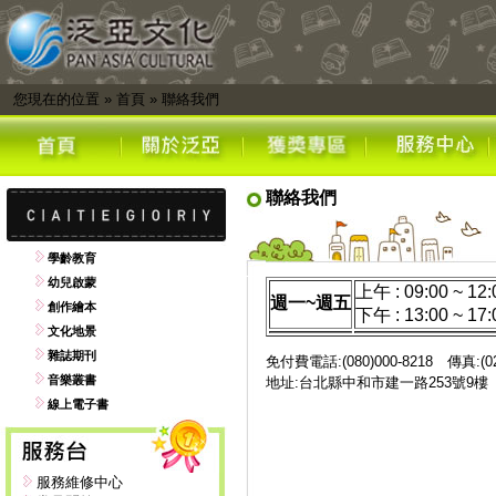
您現在的位置
»
首頁
»
聯絡我們
聯絡我們
學齡教育
幼兒啟蒙
上午 : 09:00 ~ 12:
週一~週五
創作繪本
下午 : 13:00 ~ 17:
文化地景
雜誌期刊
免付費電話:(080)000-8218 傳真:(02)
音樂叢書
地址:台北縣中和市建一路253號9
線上電子書
服務維修中心