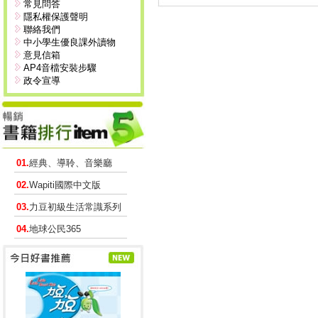
常見問答
隱私權保護聲明
聯絡我們
中小學生優良課外讀物
意見信箱
AP4音檔安裝步驟
政令宣導
01.
經典、導聆、音樂廳
02.
Wapiti國際中文版
03.
力豆初級生活常識系列
04.
地球公民365