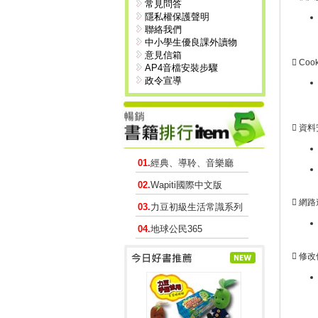
常見問答
隱私權保護聲明
聯絡我們
中小學生優良課外讀物
意見信箱
 Cook
AP4音檔安裝步驟
政令宣導
 資
01.
經典、導聆、音樂廳
02.
Wapiti國際中文版
 網
03.
力豆初級生活常識系列
04.
地球公民365
 修