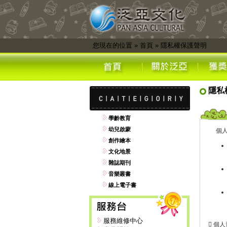
您現在的位置
»
首頁
»
隱私權保護聲明
隱私
學齡教育
幼兒啟蒙
個人
創作繪本
文化地景
雜誌期刊
音樂叢書
線上電子書
服務維修中心
 個