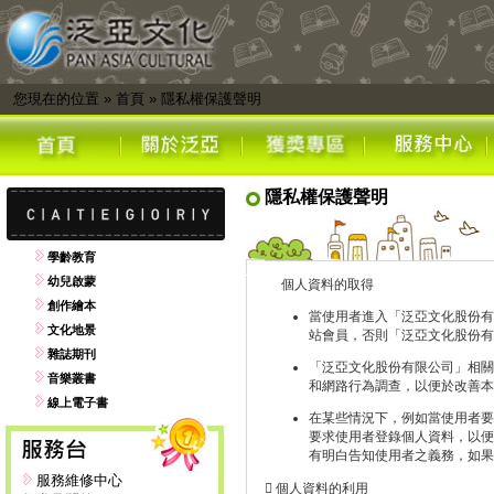
您現在的位置
»
首頁
»
隱私權保護聲明
隱私權保護聲明
學齡教育
幼兒啟蒙
個人資料的取得
創作繪本
當使用者進入「泛亞文化股份有
文化地景
站會員，否則「泛亞文化股份有
雜誌期刊
「泛亞文化股份有限公司」相關
音樂叢書
和網路行為調查，以便於改善本
線上電子書
在某些情況下，例如當使用者要
要求使用者登錄個人資料，以便
有明白告知使用者之義務，如果
服務維修中心
 個人資料的利用