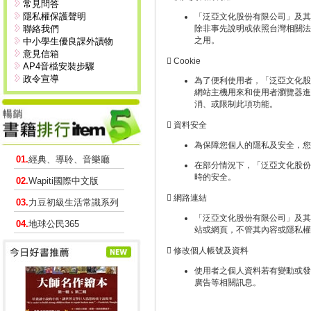
常見問答
隱私權保護聲明
「泛亞文化股份有限公司」及其
聯絡我們
除非事先說明或依照台灣相關法
之用。
中小學生優良課外讀物
意見信箱
 Cookie
AP4音檔安裝步驟
政令宣導
為了便利使用者，「泛亞文化股份
網站主機用來和使用者瀏覽器進
消、或限制此項功能。
 資料安全
為保障您個人的隱私及安全，您
01.
經典、導聆、音樂廳
在部分情況下，「泛亞文化股份有限公
時的安全。
02.
Wapiti國際中文版
 網路連結
03.
力豆初級生活常識系列
「泛亞文化股份有限公司」及其
04.
地球公民365
站或網頁，不管其內容或隱私權
 修改個人帳號及資料
使用者之個人資料若有變動或發
廣告等相關訊息。