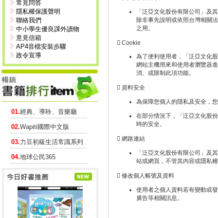
常見問答
隱私權保護聲明
「泛亞文化股份有限公司」及其
聯絡我們
除非事先說明或依照台灣相關法
之用。
中小學生優良課外讀物
意見信箱
 Cookie
AP4音檔安裝步驟
政令宣導
為了便利使用者，「泛亞文化股份
網站主機用來和使用者瀏覽器進
消、或限制此項功能。
 資料安全
為保障您個人的隱私及安全，您
01.
經典、導聆、音樂廳
在部分情況下，「泛亞文化股份有限公
時的安全。
02.
Wapiti國際中文版
 網路連結
03.
力豆初級生活常識系列
「泛亞文化股份有限公司」及其
04.
地球公民365
站或網頁，不管其內容或隱私權
 修改個人帳號及資料
使用者之個人資料若有變動或發
廣告等相關訊息。