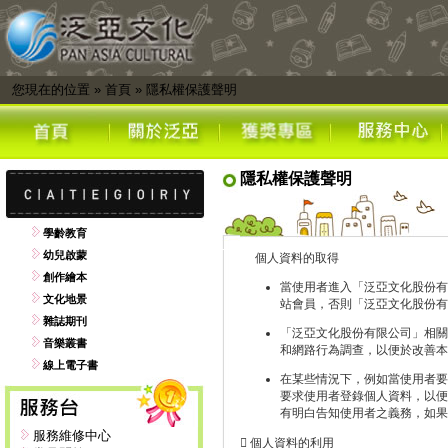
您現在的位置
»
首頁
»
隱私權保護聲明
隱私權保護聲明
學齡教育
幼兒啟蒙
個人資料的取得
創作繪本
當使用者進入「泛亞文化股份有
文化地景
站會員，否則「泛亞文化股份有
雜誌期刊
「泛亞文化股份有限公司」相關
音樂叢書
和網路行為調查，以便於改善本
線上電子書
在某些情況下，例如當使用者要
要求使用者登錄個人資料，以便
有明白告知使用者之義務，如果
服務維修中心
 個人資料的利用